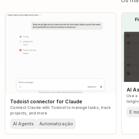
Os mai
AI As
Use a 
Todoist connector for Claude
tangív
Connect Claude with Todoist to manage tasks, track
E m
projects, and more
AI Agents
Automatização