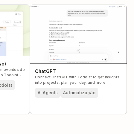
vo)
om eventos do
ChatGPT
o Todoist -
Connect ChatGPT with Todoist to get insights
into projects, plan your day, and more.
odoist
AI Agents
Automatização