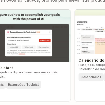
s novos aplicativos, prontos para elevar sua produt
Calendário do
Planeje seu temp
sistant
Calendário do Goo
ajuda da IA para tornar suas metas mais
em um só lugar.
eis.
Calendários
ais
Extensões Todoist