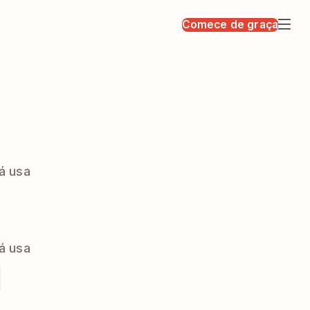
Comece de graça
á usa
á usa