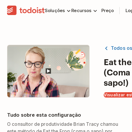
Soluções
Recursos
Preço
Lo
Todos o
Eat the
(Coma
sapo!)
Visualizar es
Tudo sobre esta configuração
O consultor de produtividade Brian Tracy chamou
este método de Eat the Frog (coma o sapo) por