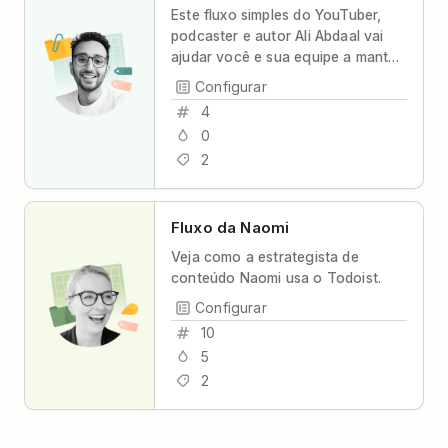
Este fluxo simples do YouTuber,
podcaster e autor Ali Abdaal vai
ajudar você e sua equipe a manter
a coordenação e produtividade
Configurar
com máximo de transparência e
4
mínimo de estresse.
0
2
Fluxo da Naomi
Veja como a estrategista de
conteúdo Naomi usa o Todoist.
Configurar
10
5
2