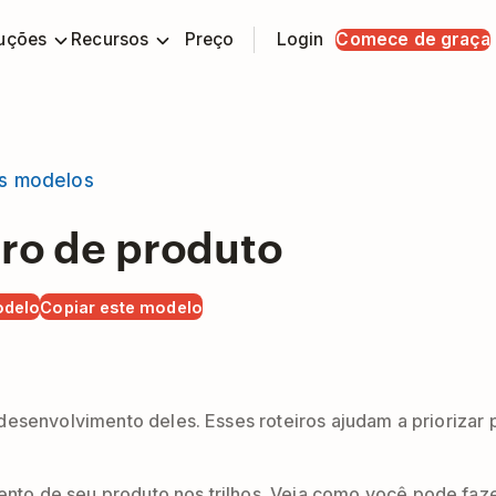
uções
Recursos
Preço
Login
Comece de graça
s modelos
iro de produto
odelo
Copiar este modelo
desenvolvimento deles. Esses roteiros ajudam a priorizar
to de seu produto nos trilhos. Veja como você pode faze