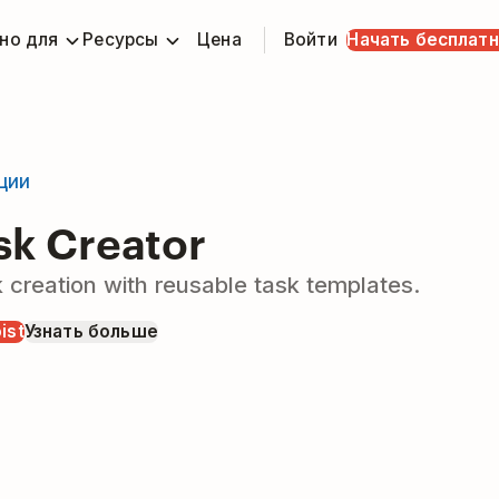
но для
Ресурсы
Цена
Войти
Начать бесплат
ции
sk Creator
 creation with reusable task templates.
ist
Узнать больше