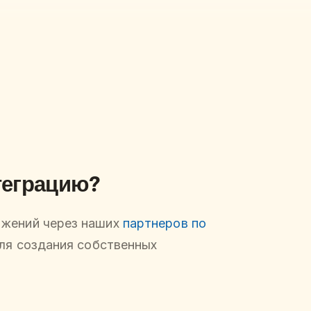
теграцию?
ожений через наших
партнеров по
для создания собственных