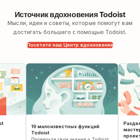
Источник вдохновения Todoist
Мысли, идеи и советы, которые помогут вам
достигать большего с помощью Todoist.
Посетите наш Центр вдохновения
ффективно:
19 малоизвестных функций Todoist
Разделы 
мастерск
st
Раздел
19 малоизвестных функций
масте
Todoist
проек
Проверьте свои знания о Todoist