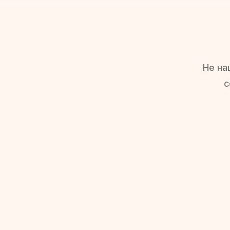
Не на
с