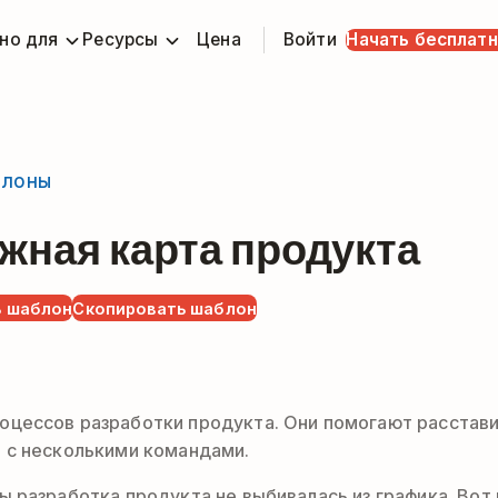
но для
Ресурсы
Цена
Войти
Начать бесплат
блоны
жная карта продукта
 шаблон
Скопировать шаблон
оцессов разработки продукта. Они помогают расстав
 с несколькими командами.
 разработка продукта не выбивалась из графика. Вот 