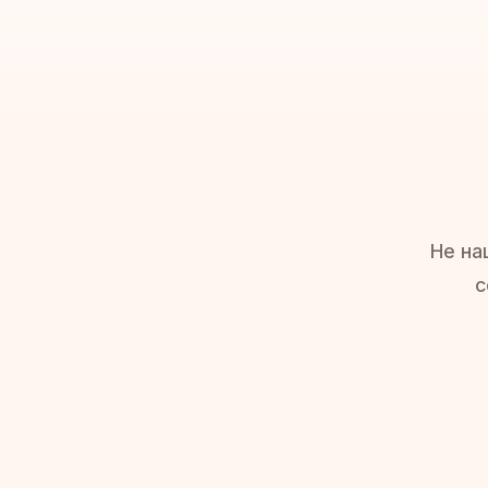
Не на
с