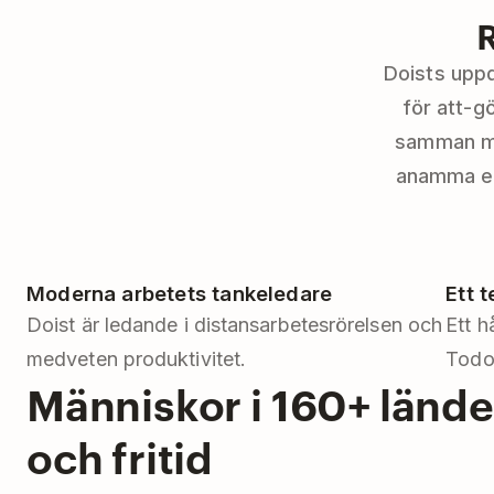
Doists uppd
för att-g
samman med
anamma ett
Moderna arbetets tankeledare
Ett 
Doist är ledande i distansarbetesrörelsen och
Ett h
medveten produktivitet.
Todoi
Människor i 160+ länder
och fritid