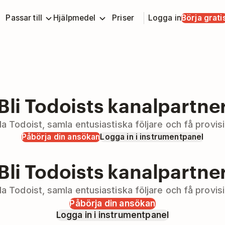
Passar till
Hjälpmedel
Priser
Logga in
Börja grati
Bli Todoists kanalpartne
la Todoist, samla entusiastiska följare och få provisi
Påbörja din ansökan
Logga in i instrumentpanel
Bli Todoists kanalpartne
la Todoist, samla entusiastiska följare och få provisi
Påbörja din ansökan
Logga in i instrumentpanel