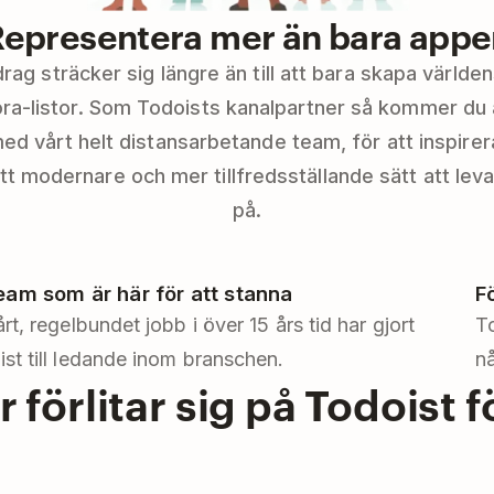
Representera mer än bara appe
rag sträcker sig längre än till att bara skapa världe
öra-listor. Som Todoists kanalpartner så kommer du a
 vårt helt distansarbetande team, för att inspirer
 modernare och mer tillfredsställande sätt att lev
på.
team som är här för att stanna
F
årt, regelbundet jobb i över 15 års tid har gjort
To
st till ledande inom branschen.
nå
 förlitar sig på Todoist 