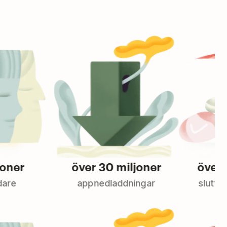
över 30 miljoner
över 2 mil
appnedladdningar
slutförda up