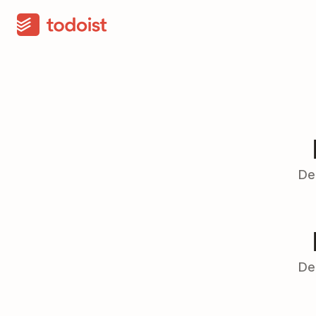
De
De