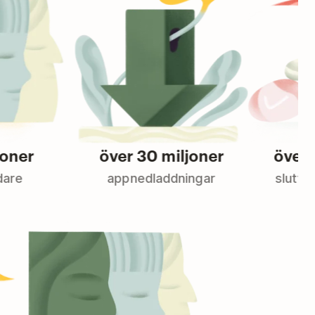
över 30 miljoner
över 2 mil
appnedladdningar
slutförda up