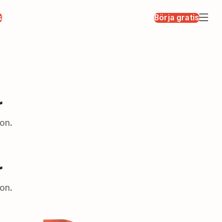
s
Börja gratis
r
on.
r
on.