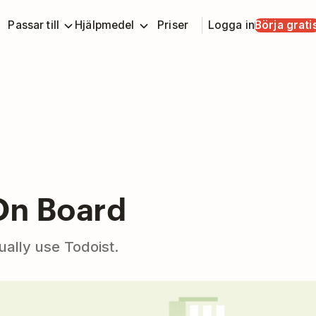
Passar till
Hjälpmedel
Priser
Logga in
Börja grati
On Board
ually use Todoist.