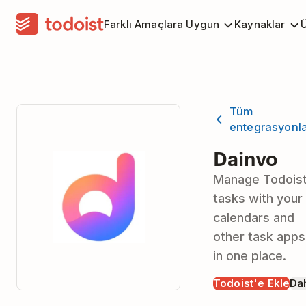
Farklı Amaçlara Uygun
Kaynaklar
Ü
Tüm
entegrasyonl
Dainvo
Manage Todois
tasks with your
calendars and
other task apps
in one place.
Todoist'e Ekle
Dah