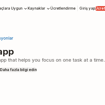
açlara Uygun
Kaynaklar
Ücretlendirme
Giriş yap
Ücret
syonlar
app
pp that helps you focus on one task at a time.
p
Daha fazla bilgi edin