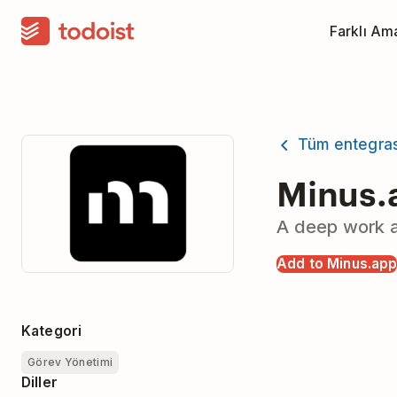
Farklı Am
Tüm entegra
Minus.
A deep work a
Add to Minus.ap
Kategori
Görev Yönetimi
Diller