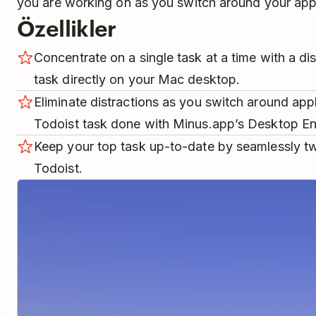
you are working on as you switch around your appl
Özellikler
Concentrate on a single task at a time with a di
task directly on your Mac desktop.
Eliminate distractions as you switch around appl
Todoist task done with Minus.app’s Desktop En
Keep your top task up-to-date by seamlessly t
Todoist.