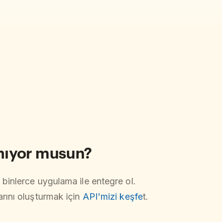
mıyor musun?
 binlerce uygulama ile entegre ol.
arını oluşturmak için
API'mizi keşfe
t.