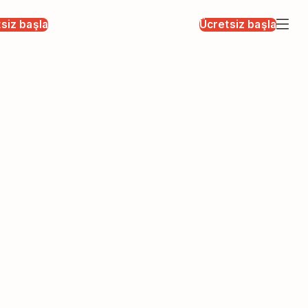
siz başla
Ücretsiz başla