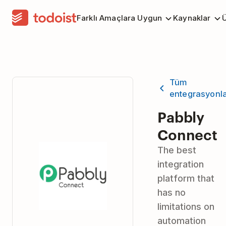
Farklı Amaçlara Uygun
Kaynaklar
Ü
Tüm
entegrasyonl
Pabbly
Connect
The best
integration
platform that
has no
limitations on
automation