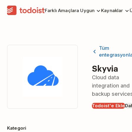
Farklı Amaçlara Uygun
Kaynaklar
Ü
Tüm
entegrasyonl
Skyvia
Cloud data
integration and
backup service
Todoist'e Ekle
Dah
Kategori