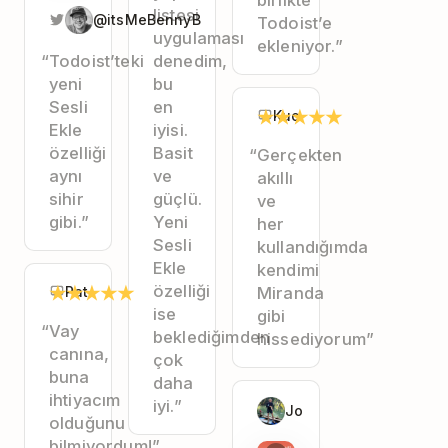
birlikte
listesi
@itsMeBennyB
Todoist’e
uygulaması
ekleniyor.”
“Todoist’teki
denedim,
yeni
bu
Sesli
en
★
★
★
★
★
Kuo
Ekle
iyisi.
özelliği
Basit
“Gerçekten
aynı
ve
akıllı
sihir
güçlü.
ve
gibi.”
Yeni
her
Sesli
kullandığımda
Ekle
kendimi
★
★
★
★
★
özelliği
Pat
Miranda
ise
gibi
“Vay
beklediğimden
hissediyorum”
canına,
çok
buna
daha
ihtiyacım
iyi.”
Jo
olduğunu
bilmiyordum!”