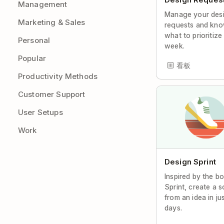
Management
Manage your des
Marketing & Sales
requests and kn
what to prioritize
Personal
week.
Popular
看板
Productivity Methods
Customer Support
User Setups
Work
Design Sprint
Inspired by the b
Sprint, create a s
from an idea in ju
days.