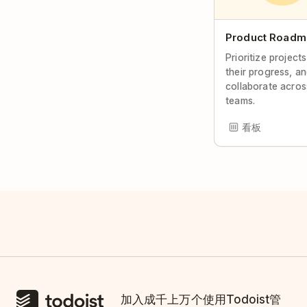
Product Roadm
Prioritize projects
their progress, a
collaborate acros
teams.
看板
加入成千上万个使用Todoist管