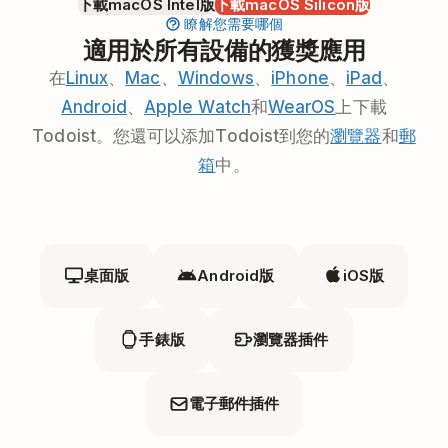
下載macOS Intel版
下載macOS Silicon版
瞭解您需要哪個
適用於所有設備的獲獎應用
在
Linux
、
Mac
、
Windows
、
iPhone
、
iPad
、
Android
、
Apple Watch
和
WearOS
上下載
Todoist。您還可以添加Todoist到您的
瀏覽器
和
郵
箱
中。
桌面版
Android版
iOS版
手錶版
瀏覽器插件
電子郵件插件