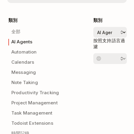
類別
類別
全部
按照支持語言過
AI Agents
濾
Automation
Calendars
Messaging
Note Taking
Productivity Tracking
Project Management
Task Management
Todoist Extensions
時間記錄