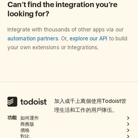
Can’t find the integration you’re
looking for?
Integrate with thousands of other apps via our
automation partners
. Or,
explore our API
to build
your own extensions or integrations.
加入成千上萬個使用Todoist管
理生活和工作的用戶隊伍。
功能
如何運作
商務版
價格
對比