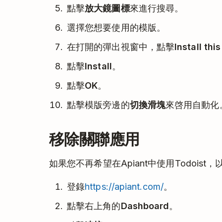
點擊
放大鏡圖標
來進行搜尋。
選擇您想要使用的模版。
在打開的彈出視窗中，點擊
Install thi
點擊
Install
。
點擊
OK
。
點擊模版旁邊的
切換滑塊
來啓用自動化
移除關聯應用
如果您不再希望在Apiant中使用Todois
登錄
https://apiant.com/
。
點擊右上角的
Dashboard
。