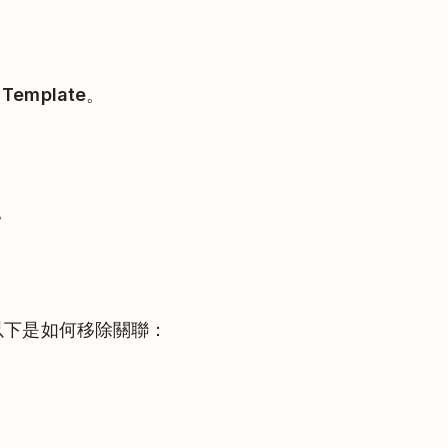
s Template
。
。
t，以下是如何移除關聯：