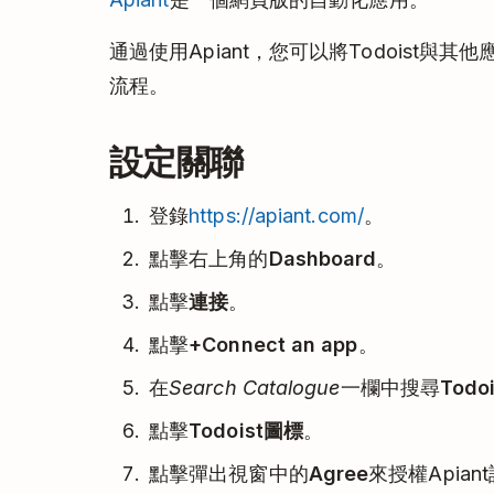
通過使用Apiant，您可以將Todoist
流程。
設定關聯
登錄
https://apiant.com/
。
點擊右上角的
Dashboard
。
點擊
連接
。
點擊
+Connect an app
。
在
Search Catalogue
一欄中搜尋
Todoi
點擊
Todoist圖標
。
點擊彈出視窗中的
Agree
來授權Apian