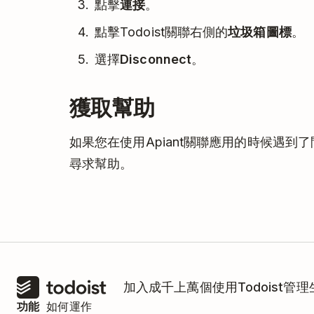
點擊
連接
。
點擊Todoist關聯右側的
垃圾箱圖標
。
選擇
Disconnect
。
獲取幫助
如果您在使用Apiant關聯應用的時候遇到
尋求幫助。
加入成千上萬個使用Todoist管
功能
如何運作