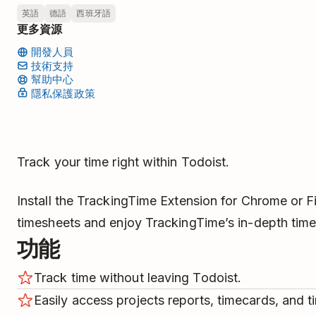
英語
德語
西班牙語
更多資源
開發人員
技術支持
幫助中心
隱私保護政策
Track your time right within Todoist.
Install the TrackingTime Extension for Chrome or F
timesheets and enjoy TrackingTime’s in-depth time 
功能
Track time without leaving Todoist.
Easily access projects reports, timecards, and 