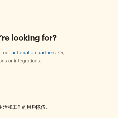
’re looking for?
ia our
automation partners
. Or,
ns or integrations.
理生活和工作的用戶隊伍。