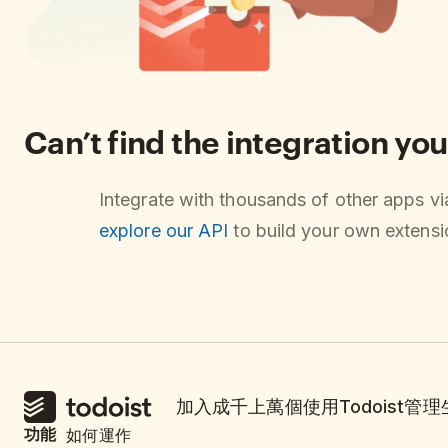
Can’t find the integration you
Integrate with thousands of other apps v
explore our API
to build your own extensio
加入成千上萬個使用Todoist管
功能
如何運作