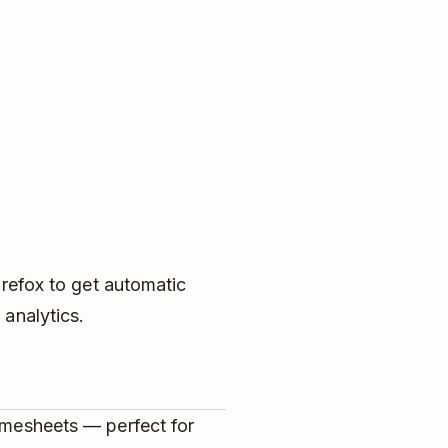
irefox to get automatic
analytics.
timesheets — perfect for