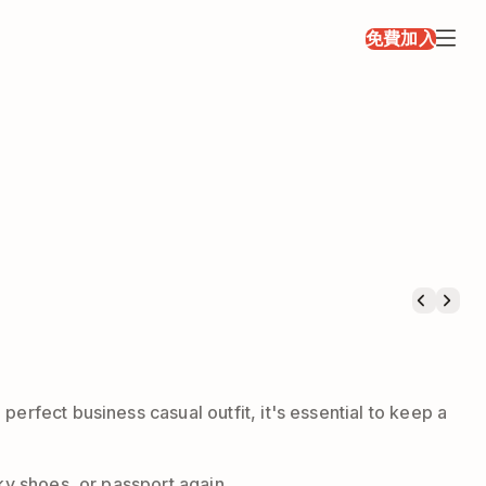
免費加入
erfect business casual outfit, it's essential to keep a
ky shoes, or passport again.