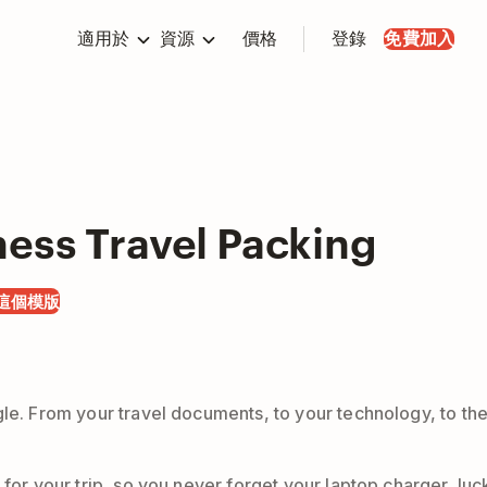
適用於
資源
價格
登錄
免費加入
ness Travel Packing
這個模版
e. From your travel documents, to your technology, to the p
 for your trip, so you never forget your laptop charger, luc