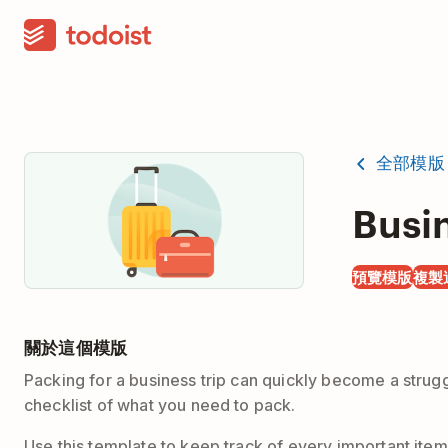
全部模版
Busi
預覽模版
複製
關於這個模版
Packing for a business trip can quickly become a struggl
checklist of what you need to pack.
Use this template to keep track of every important item