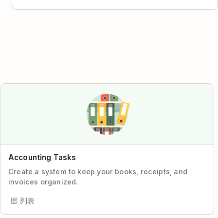
Accounting Tasks
Create a system to keep your books, receipts, and
invoices organized.
列表