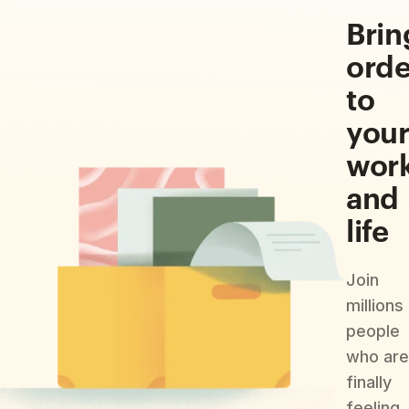
Brin
orde
to
you
wor
and
life
Join
millions
people
who are
finally
feeling