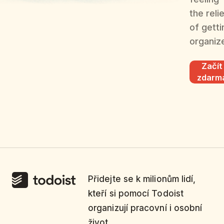
the reli
of getti
organiz
Začít
zdarm
Přidejte se k milionům lidí,
kteří si pomocí Todoist
organizují pracovní i osobní
život.