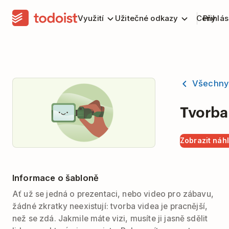
Využití
Užitečné odkazy
Ceny
Přihlás
Všechny
Tvorba
Zobrazit náh
Informace o šabloně
Ať už se jedná o prezentaci, nebo video pro zábavu,
žádné zkratky neexistují: tvorba videa je pracnější,
než se zdá. Jakmile máte vizi, musíte ji jasně sdělit