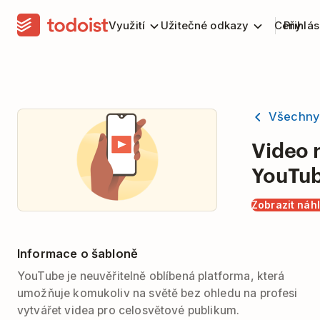
Využití
Užitečné odkazy
Ceny
Přihlás
Všechny
Video 
YouTu
Zobrazit náh
Informace o šabloně
YouTube je neuvěřitelně oblíbená platforma, která
umožňuje komukoliv na světě bez ohledu na profesi
vytvářet videa pro celosvětové publikum.