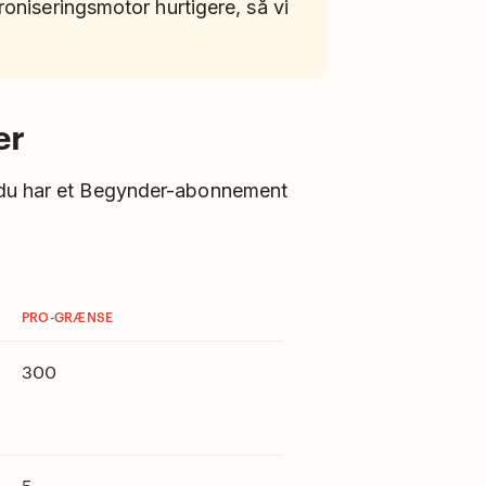
roniseringsmotor hurtigere, så vi
er
 du har et Begynder-abonnement
PRO-GRÆNSE
300
5