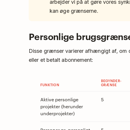
arbejder vi på at gøre vores synk
kan øge grænserne.
Personlige brugsgræns
Disse grænser varierer afhængigt af, om
eller et betalt abonnement:
BEGYNDER-
FUNKTION
GRÆNSE
Aktive personlige
5
projekter (herunder
underprojekter)
Personer pr. personligt
5