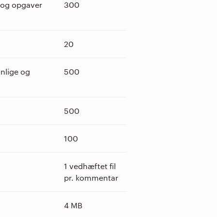
 og opgaver
300
20
onlige og
500
500
100
1 vedhæftet fil
pr. kommentar
4 MB