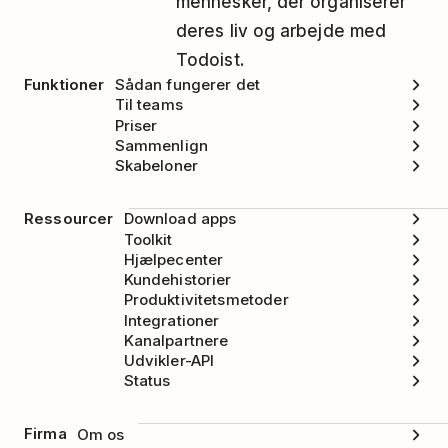
mennesker, der organiserer
igen.
deres liv og arbejde med
Hvis du har nogen aktive forbindelser, bliver
Todoist.
du bedt om at bekræfte igen i et pop-op-
Funktioner
Sådan fungerer det
Til teams
vindue. Klik på
Yes
for at bekræfte.
Priser
Sammenlign
Skabeloner
Ressourcer
Download apps
Toolkit
Hjælpecenter
Kundehistorier
Produktivitetsmetoder
Integrationer
Kanalpartnere
Udvikler-API
Status
Firma
Om os