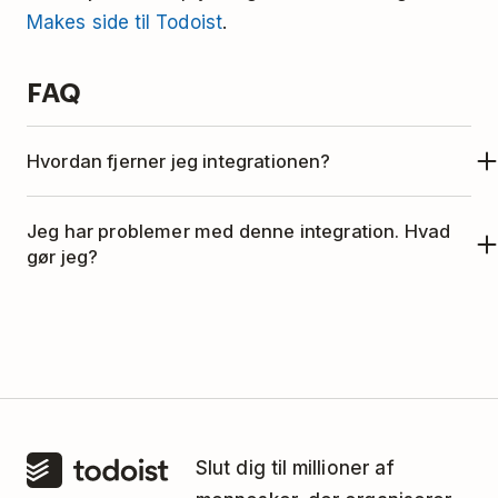
Makes side til Todoist
.
FAQ
Hvordan fjerner jeg integrationen?
Hvis du ikke længere ønsker at bruge Todoist
Jeg har problemer med denne integration. Hvad
sammen med Make, kan du fjerne integrationen
gør jeg?
således:
Denne integration administreres af Make.
Log ind på
https://www.make.com/
.
Kontakt Makes support-team
for hjælp.
I sidebjælken til venstre vælger du
Connections
.
Til højre for Todoist skal du klikke på
Delete
.
Slut dig til millioner af
Bekræft sletningen ved at klikke på knappen