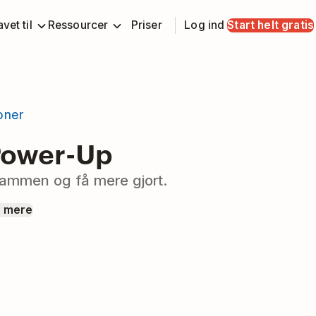
vet til
Ressourcer
Priser
Log ind
Start helt gratis
ioner
 Power-Up
ammen og få mere gjort.
 mere