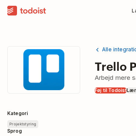
La
Alle integrat
Trello
Arbejd mere s
Føj til Todoist
Lær
Kategori
Projektstyring
Sprog