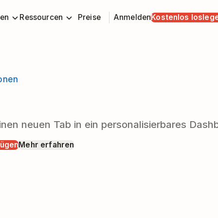
en
Ressourcen
Preise
Anmelden
Kostenlos losleg
ionen
b
nen neuen Tab in ein personalisierbares Dashb
fügen
Mehr erfahren