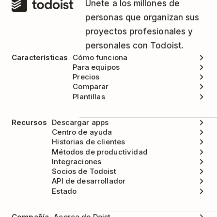
de esta responsabilidad, hemos implementado
Únete a los millones de
un mensaje de advertencia que te alerta sobre
personas que organizan sus
posibles resultados perjudiciales cuando nuestro
proyectos profesionales y
sistema reconoce una búsqueda dañina.
personales con Todoist.
Características
Cómo funciona
Para equipos
Precios
Comparar
Plantillas
Recursos
Descargar apps
Centro de ayuda
Historias de clientes
Métodos de productividad
Integraciones
Socios de Todoist
API de desarrollador
Estado
Compañía
Acerca de Doist