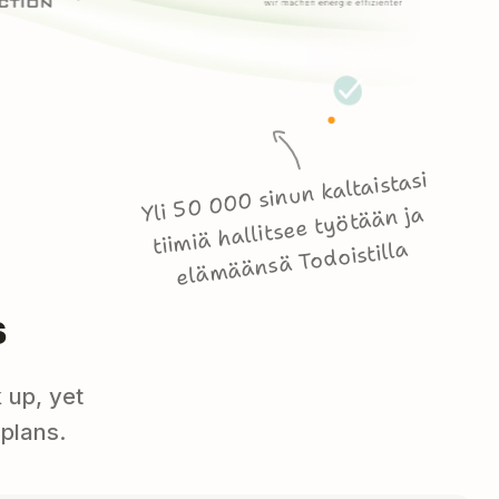
Yli 50 000 sinun kaltaistasi
tiimiä hallitsee työtään ja
elämäänsä Todoistilla
s
 up, yet
plans.