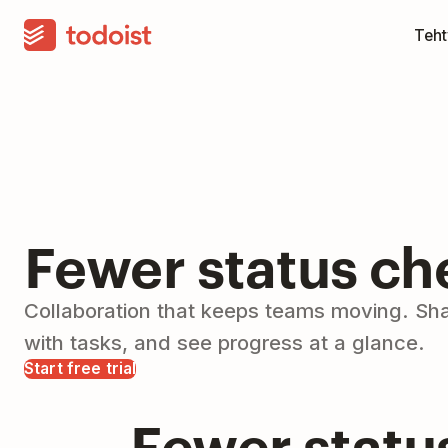
Teht
Fewer status ch
Collaboration that keeps teams moving. Sha
with tasks, and see progress at a glance.
Start free trial
Fewer statu