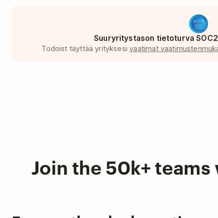
Suuryritystason tietoturva SOC2 T
Todoist täyttää yrityksesi
vaatimat vaatimustenmuka
Join the 50k+ teams 