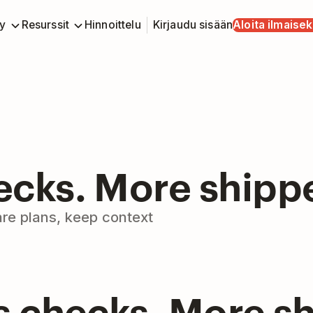
y
Resurssit
Hinnoittelu
Kirjaudu sisään
Aloita ilmaisek
ecks. More shipp
re plans, keep context
s checks. More s