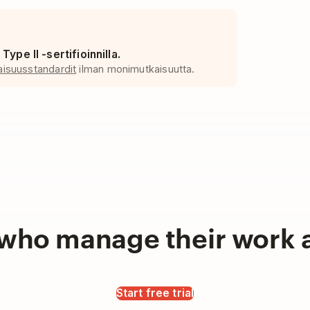
ype II -sertifioinnilla.
isuusstandardit
ilman monimutkaisuutta.
who manage their work a
Start free trial