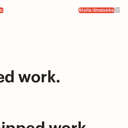
si
Aloita ilmaiseksi
ed work.
hipped work.