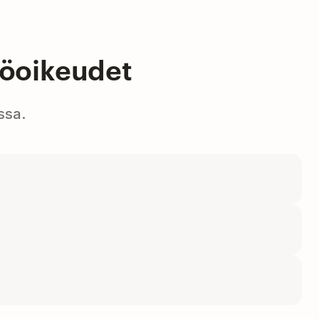
töoikeudet
ssa.