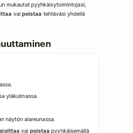
Kun mukautat pyyhkäisytoimintojasi,
ittaa
vai
poistaa
tehtäväsi yhdellä
muuttaminen
assa.
sa yläkulmassa.
an näytön alareunassa.
ajoittaa
vai
poistaa
pyyhkäisemällä