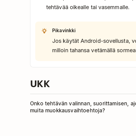
tehtävää oikealle tai vasemmalle.
Pikavinkki
Jos käytät Android-sovellusta, voi
milloin tahansa vetämällä sormea
UKK
Onko tehtävän valinnan, suorittamisen, ajo
muita muokkausvaihtoehtoja?
Voit valita pyyhkäisytoiminnoille vain seur
Suorita, Ajoita ja Poista.