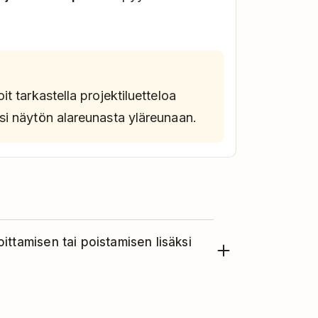
t tarkastella projektiluetteloa
si näytön alareunasta yläreunaan.
ittamisen tai poistamisen lisäksi
aavista vaihtoehdoista: Valitse,