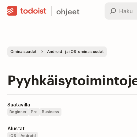
ohjeet
Ominaisuudet
Android- ja iOS-ominaisuudet
Pyyhkäisytoiminto
Saatavilla
Beginner
Pro
Business
Alustat
iOS
Android