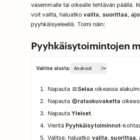
vasemmalle tai oikealle tehtävän päällä. 
voit valita, haluatko
valita
,
suorittaa
,
ajo
pyyhkäisyeleellä. Toimi näin:
Pyyhkäisytoimintojen 
Valitse alusta:
Napauta
Selaa
oikeassa alakulm
Napauta
rataskuvaketta
oikeas
Napauta
Yleiset
.
Vieritä
Pyyhkäisytoiminnot
-kohta
Valitse, haluatko
valita
,
suorittaa
,