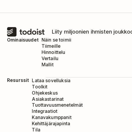
Liity miljoonien ihmisten joukkoo
Ominaisuudet
Näin se toimii
Tiimeille
Hinnoittelu
Vertailu
Mallit
Resurssit
Lataa sovelluksia
Toolkit
Ohjekeskus
Asiakastarinat
Tuottavuusmenetelmät
Integraatiot
Kanavakumppanit
Kehittäjärajapinta
Tila