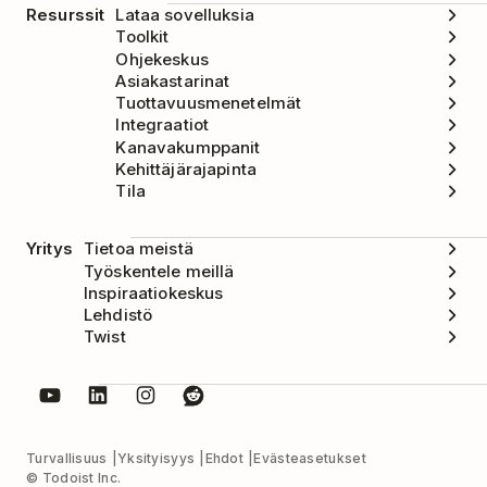
Resurssit
Lataa sovelluksia
Toolkit
Ohjekeskus
Asiakastarinat
Tuottavuusmenetelmät
Integraatiot
Kanavakumppanit
Kehittäjärajapinta
Tila
Yritys
Tietoa meistä
Työskentele meillä
Inspiraatiokeskus
Lehdistö
Twist
Turvallisuus
Yksityisyys
Ehdot
Evästeasetukset
© Todoist Inc.