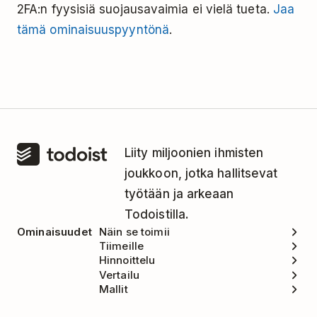
2FA:n fyysisiä suojausavaimia ei vielä tueta.
Jaa
tämä ominaisuuspyyntönä
.
Liity miljoonien ihmisten
joukkoon, jotka hallitsevat
työtään ja arkeaan
Todoistilla.
Ominaisuudet
Näin se toimii
Tiimeille
Hinnoittelu
Vertailu
Mallit