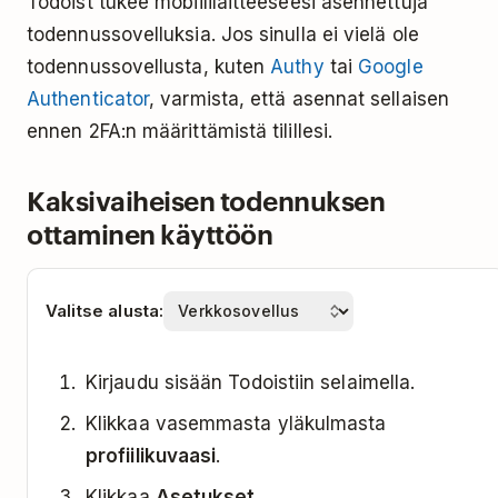
Todoist tukee mobiililaitteeseesi asennettuja
todennussovelluksia. Jos sinulla ei vielä ole
todennussovellusta, kuten
Authy
tai
Google
Authenticator
, varmista, että asennat sellaisen
ennen 2FA:n määrittämistä tilillesi.
Kaksivaiheisen todennuksen
ottaminen käyttöön
Valitse alusta:
Kirjaudu sisään Todoistiin selaimella.
Klikkaa vasemmasta yläkulmasta
profiilikuvaasi
.
Klikkaa
Asetukset
.