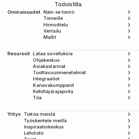
Todoistilla.
Ominaisuudet
Näin se toimii
Tiimeille
Hinnoittelu
Vertailu
Mallit
Resurssit
Lataa sovelluksia
Ohjekeskus
Asiakastarinat
Tuottavuusmenetelmät
Integraatiot
Kanavakumppanit
Kehittäjärajapinta
Tila
Yritys
Tietoa meistä
Työskentele meillä
Inspiraatiokeskus
Lehdistö