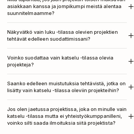
joka ei ole vain katselu -tilassa.
etkä voi luoda uusia. Voit edelleen käyttää
asiakkaan kanssa ja jompikumpi meistä alentaa
enintään 21 varmuuskopiota, jotka on luotu
suunnitelmaamme?
ennen peruuttamista.
Tämä riippuu tilistänne:
Näkyvätkö vain luku -tilassa olevien projektien
tehtävät edelleen suodattimissani?
Jos sinä lasket suunnitelmaa, saattaa
projekti muuttua vain katseltavaksi sinulle
Kyllä, nämä tehtävät sisällytetään edelleen
(riippuen siitä, kuinka vanha projekti on ja
Voinko suodattaa vain katselu -tilassa olevia
suodattimiisi.
projekteja?
siitä, kuinka monta projektia sinulla on
tililläsi).
Ei, et voi suodattaa vain katselu -tilassa olevia
Saanko edelleen muistutuksia tehtävistä, jotka on
Jos yhteiskäyttäjäsi alentaa
projekteja. Voit kuitenkin nähdä sivupalkissasi,
lisätty vain katselu -tilassa oleviin projekteihin?
suunnitelmaansa ja sinä pysyt
mitkä projektit ovat vain katselu -tilassa.
maksullisessa suunnitelmassa, sinulla on
Kyllä, saat edelleen muistutukset, jotka lisättiin
Jos olen jaetussa projektissa, joka on minulle vain
edelleen täysi pääsy projektiin.
ennen suunnitelmasi alentamista.
katselu -tilassa mutta ei yhteistyökumppanilleni,
Yhteiskäyttäjäsi pääsy voi kuitenkin muuttua
voinko silti saada ilmoituksia siitä projektista?
vain katseluoikeudeksi. Tämä riippuu siitä,