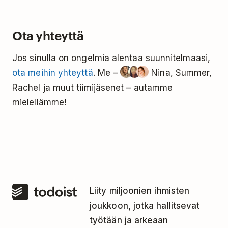
päättynyt.
käyttää vain Pro-tilausten maksamiseen.
Sama tiimityötila voi käyttää vain yhden
Ota yhteyttä
Business-suunnitelman kokeilujakson. Jos luot
toisen tiimityötilan, voit aloittaa uuden
Jos sinulla on ongelmia alentaa suunnitelmaasi,
kokeilujakson kyseisen työtilan kohdalla.
ota meihin yhteyttä
. Me –
Nina, Summer,
Rachel ja muut tiimijäsenet – autamme
mielellämme!
Liity miljoonien ihmisten
joukkoon, jotka hallitsevat
työtään ja arkeaan