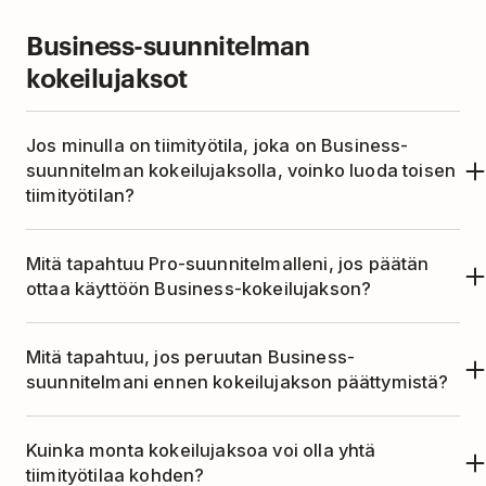
Kyllä. Koska yhteiskäyttäjäsi käyttää projektia
kuinka vanha projekti on ja kuinka monta
Business-suunnitelman
aktiivisena projektina, he voivat edelleen
projektia hänellä on tilillään.
kokeilujaksot
suorittaa toimintoja, joista saatat saada
ilmoituksia.
Jos minulla on tiimityötila, joka on Business-
suunnitelman kokeilujaksolla, voinko luoda toisen
tiimityötilan?
Kyllä, voit luoda toisen tiimityötilan, kun
Mitä tapahtuu Pro-suunnitelmalleni, jos päätän
ensimmäinen tiimityötilasi on Business-
ottaa käyttöön Business-kokeilujakson?
suunnitelman kokeilujaksolla.
Jos olet maksanut Pro-suunnitelmasta ja aloitat
Mitä tapahtuu, jos peruutan Business-
Business-kokeilujakson ennen kuin olet
suunnitelmani ennen kokeilujakson päättymistä?
käyttänyt koko Pro-aikasi, jäljellä oleva Pro-
Tiimityötilasi pysyy Business-suunnitelman
aikasi lisätään järjestelmäämme hyvityksenä.
Kuinka monta kokeilujaksoa voi olla yhtä
kokeilujaksossa, kunnes kokeiluaika on
Huomaa kuitenkin, että tätä hyvitystä voidaan
tiimityötilaa kohden?