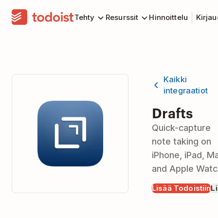
Tehty
Resurssit
Hinnoittelu
Kirja
Kaikki
integraatiot
Drafts
Quick-capture
note taking on
iPhone, iPad, M
and Apple Watc
Lisää Todoistiin
Li