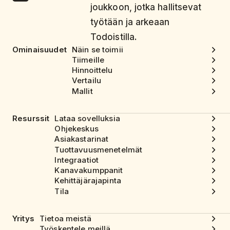
joukkoon, jotka hallitsevat
työtään ja arkeaan
Todoistilla.
Ominaisuudet
Näin se toimii
Tiimeille
Hinnoittelu
Vertailu
Mallit
Resurssit
Lataa sovelluksia
Ohjekeskus
Asiakastarinat
Tuottavuusmenetelmät
Integraatiot
Kanavakumppanit
Kehittäjärajapinta
Tila
Yritys
Tietoa meistä
Työskentele meillä