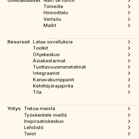
Ominaisuudet
Näin se toimii
Tiimeille
Hinnoittelu
Vertailu
Mallit
Resurssit
Lataa sovelluksia
Toolkit
Ohjekeskus
Asiakastarinat
Tuottavuusmenetelmät
Integraatiot
Kanavakumppanit
Kehittäjärajapinta
Tila
Yritys
Tietoa meistä
Työskentele meillä
Inspiraatiokeskus
Lehdistö
Twist