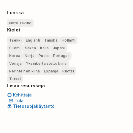
Luokka
Note Taking
Kielet
Tšekki
Englanti
Tanska
Hollanti
Suomi
Saksa
Italia
Japani
Korea
Norja
Puola
Portugali
Venäjä
Yksinkertaistettu kiina
Perinteinen kiina
Espanja
Ruotsi
Turkki
Lisää resursseja
Kehittäjä
Tuki
Tietosuojakäytäntö