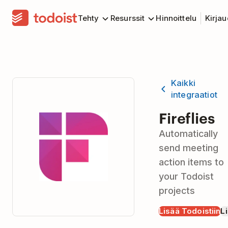
Tehty
Resurssit
Hinnoittelu
Kirja
Kaikki
integraatiot
Fireflies
Automatically
send meeting
action items to
your Todoist
projects
Lisää Todoistiin
Li