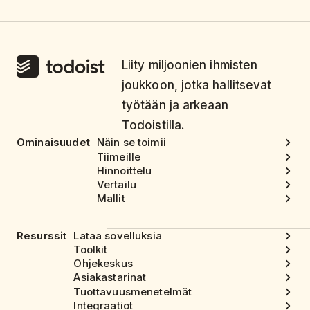
Liity miljoonien ihmisten
joukkoon, jotka hallitsevat
työtään ja arkeaan
Todoistilla.
Ominaisuudet
Näin se toimii
Tiimeille
Hinnoittelu
Vertailu
Mallit
Resurssit
Lataa sovelluksia
Toolkit
Ohjekeskus
Asiakastarinat
Tuottavuusmenetelmät
Integraatiot