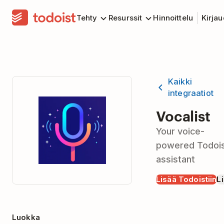
Tehty
Resurssit
Hinnoittelu
Kirja
Kaikki
integraatiot
Vocalist
Your voice-
powered Todoi
assistant
Lisää Todoistiin
Li
Luokka