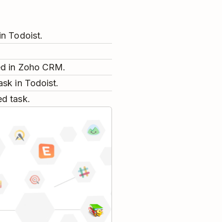
in Todoist.
ded in Zoho CRM.
sk in Todoist.
d task.