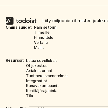
Liity miljoonien ihmisten joukkoo
Ominaisuudet
Näin se toimii
Tiimeille
Hinnoittelu
Vertailu
Mallit
Resurssit
Lataa sovelluksia
Ohjekeskus
Asiakastarinat
Tuottavuusmenetelmät
Integraatiot
Kanavakumppanit
Kehittäjärajapinta
Tila