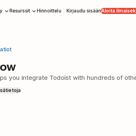
y
Resurssit
Hinnoittelu
Kirjaudu sisään
Aloita ilmaisek
atiot
low
ps you integrate Todoist with hundreds of oth
isätietoja