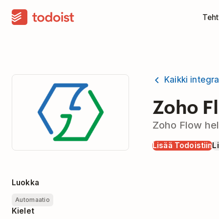
Teht
Kaikki integra
Zoho F
Zoho Flow hel
Lisää Todoistiin
L
Luokka
Automaatio
Kielet