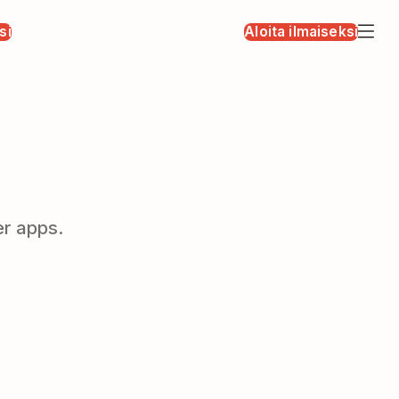
si
Aloita ilmaiseksi
er apps.