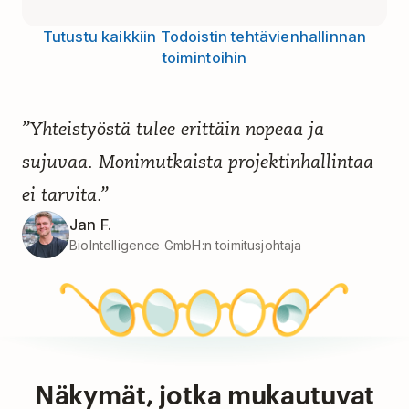
Tutustu kaikkiin Todoistin tehtävienhallinnan
toimintoihin
”Yhteistyöstä tulee erittäin nopeaa ja
sujuvaa. Monimutkaista projektinhallintaa
ei tarvita.”
Jan F.
BioIntelligence GmbH:n toimitusjohtaja
Näkymät, jotka mukautuvat