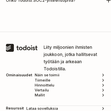
Onko Todoist SOC2-yhteensopiva?
avulla voit luoda tehtäviä lähes mistä tahansa
tarvittaessa. Katso ohjeet mallien tuomiseen ja
lähteestä. Tutustu kaikkiin integraatioihin
täällä
.
viemiseen
täältä
.
Todoist on ollut SOC2 Type I -sertifioitu
syyskuusta 2025 lähtien. Tutustu koko
vaatimustenmukaisuusraporttiimme ja
tietoturvadokumentaatioomme vierailemalla
luottamuskeskuksessamme
.
Liity miljoonien ihmisten
joukkoon, jotka hallitsevat
työtään ja arkeaan
Todoistilla.
Ominaisuudet
Näin se toimii
Tiimeille
Hinnoittelu
Vertailu
Mallit
Resurssit
Lataa sovelluksia