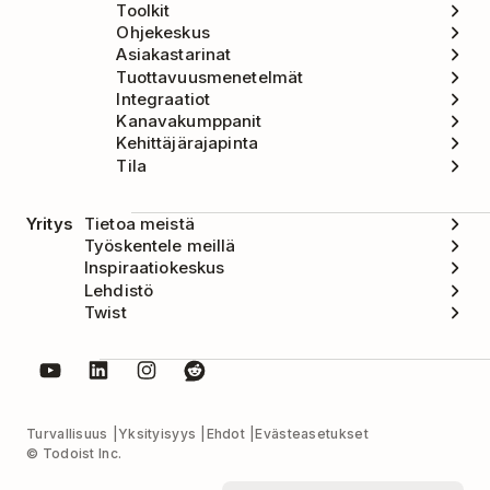
Toolkit
Ohjekeskus
Asiakastarinat
Tuottavuusmenetelmät
Integraatiot
Kanavakumppanit
Kehittäjärajapinta
Tila
Yritys
Tietoa meistä
Työskentele meillä
Inspiraatiokeskus
Lehdistö
Twist
Turvallisuus
Yksityisyys
Ehdot
Evästeasetukset
© Todoist Inc.