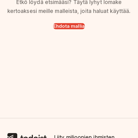
Etkö löydä etsimääsi? Täytä lyhyt lomake
kertoaksesi meille malleista, joita haluat käyttää.
Ehdota mallia
Liity miljoonien ihmisten