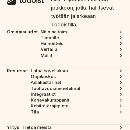
joukkoon, jotka hallitsevat
työtään ja arkeaan
Todoistilla.
Ominaisuudet
Näin se toimii
Tiimeille
Hinnoittelu
Vertailu
Mallit
Resurssit
Lataa sovelluksia
Ohjekeskus
Asiakastarinat
Tuottavuusmenetelmät
Integraatiot
Kanavakumppanit
Kehittäjärajapinta
Tila
Yritys
Tietoa meistä