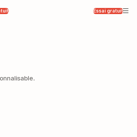
tuit
Essai gratuit
onnalisable.