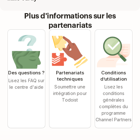
Todoist est la première chose que j'ouvre le mati
Francesco D’Alessio
Plus d'informations sur les
Créateur et hôte de Keep Productive
partenariats
Ce qu'il y a de mieux avec Todoist ? L'applicati
Mike Vardy
Stratège de la productivité
Des questions ?
Partenariats
Conditions
techniques
d’utilisation
Lisez les FAQ sur
Soumettre une
Lisez les
le centre d'aide
intégration pour
conditions
Todoist
générales
complètes du
programme
Channel Partners