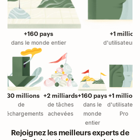
+160 pays
+1 millions
dans le monde entier
d'utilisateurs Pro
+30 millions
+2 milliards
+160 pays
+1 millions
de
de tâches
dans le
d'utilisateur
téléchargements
achevées
monde
Pro
entier
Rejoignez les meilleurs experts de