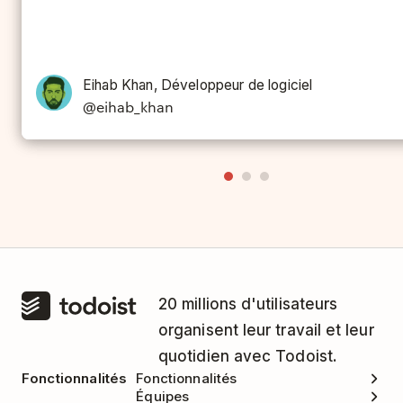
Stewart Elliot, Développeur d'application
Eihab Khan, Développeur de logiciel
@stewcelliott
@eihab_khan
20 millions d'utilisateurs
organisent leur travail et leur
quotidien avec Todoist.
Fonctionnalités
Fonctionnalités
Équipes