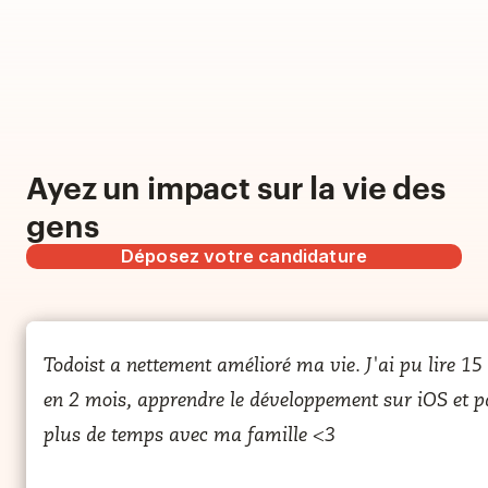
Ayez un impact sur la vie des
gens
Déposez votre candidature
Todoist a totalement changé ma vie et je n'exagère 
Todoist a nettement amélioré ma vie. J'ai pu lire 15 
en disant ça. L'application m'a donné de l'espace
en 2 mois, apprendre le développement sur iOS et p
mental et a réduit mon niveau d'anxiété.
plus de temps avec ma famille <3