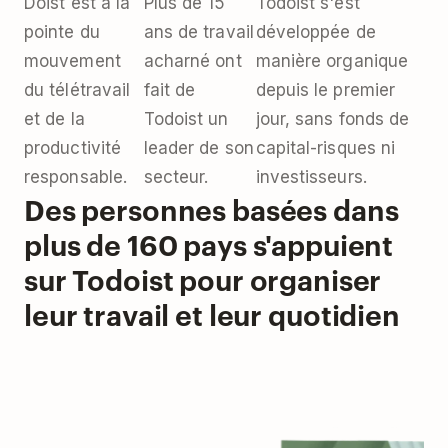
Doist est à la
Plus de 15
Todoist s'est
pointe du
ans de travail
développée de
mouvement
acharné ont
manière organique
du télétravail
fait de
depuis le premier
et de la
Todoist un
jour, sans fonds de
productivité
leader de son
capital-risques ni
responsable.
secteur.
investisseurs.
Des personnes basées dans
plus de 160 pays s'appuient
sur Todoist pour organiser
leur travail et leur quotidien