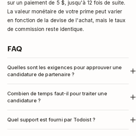
sur un paiement de 5 $, jusqu'à 12 fois de suite.
La valeur monétaire de votre prime peut varier
en fonction de la devise de l'achat, mais le taux
de commission reste identique.
FAQ
Quelles sont les exigences pour approuver une
candidature de partenaire ?
Le programme de partenariat est conçu pour les
Combien de temps faut-il pour traiter une
personnes passionnées par Todoist et ses
candidature ?
valeurs, et qui ont un public existant
Nous examinons les candidatures une fois par
relativement important pouvant profiter des
Quel support est fourni par Todoist ?
semaine et répondons sous 5 jours ouvrés.
avantages de Todoist dans leur vie et leur
travail. Que vous soyez blogueur, coach en
Vous trouverez les conditions et avantages de