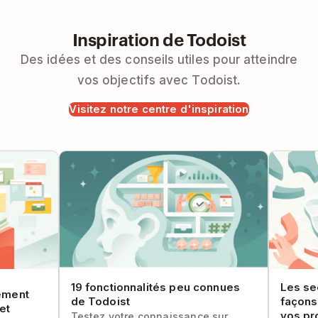
Inspiration de Todoist
Des idées et des conseils utiles pour atteindre
vos objectifs avec Todoist.
Visitez notre centre d'inspiration
ent
19 fonctionnalités peu connues de
Les secti
Todoist
diviser e
19 fonctionnalités peu connues
Les se
cement
de Todoist
façons
et
vos pr
Testez votre connaissance sur