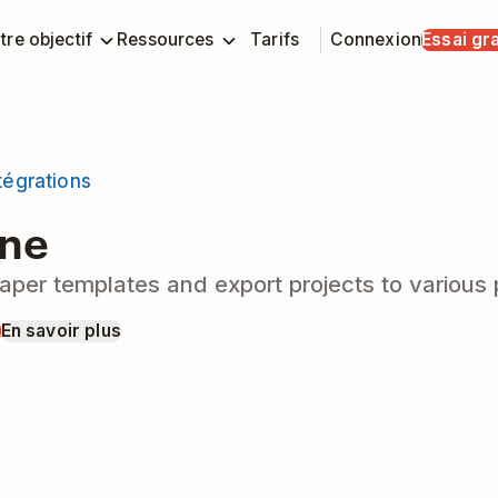
tre objectif
Ressources
Tarifs
Connexion
Essai gra
tégrations
ne
per templates and export projects to various p
t
En savoir plus