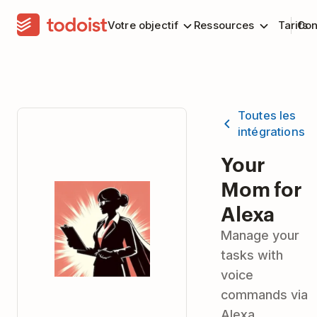
Votre objectif
Ressources
Tarifs
Con
Toutes les
intégrations
Your
Mom for
Alexa
Manage your
tasks with
voice
commands via
Alexa