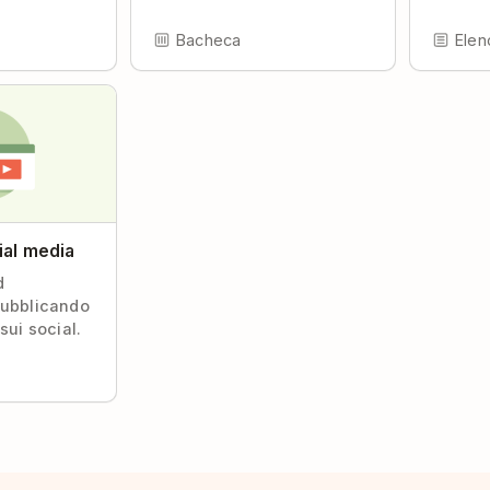
Bacheca
Elen
ial media
d
pubblicando
sui social.