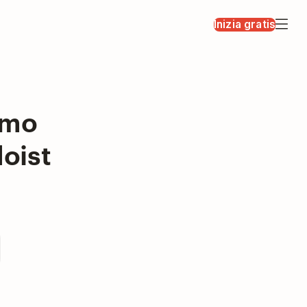
Inizia gratis
simo
doist