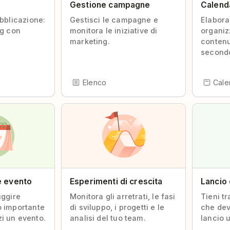
Gestione campagne
Calend
ubblicazione:
Gestisci le campagne e
Elabora
og con
monitora le iniziative di
organiz
marketing.
contenu
secondo
Elenco
Cale
e evento
Esperimenti di crescita
Lancio 
uggire
Monitora gli arretrati, le fasi
Tieni tr
o importante
di sviluppo, i progetti e le
che dev
i un evento.
analisi del tuo team.
lancio u