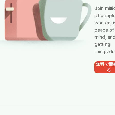
Join milli
of peopl
who enjo
peace of
mind, an
getting
things do
無料で開
る