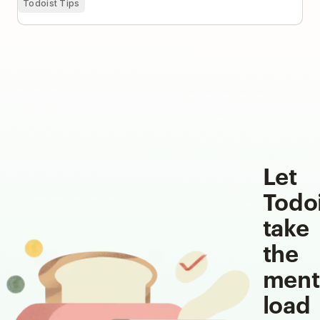
Todoist Tips
Let
Todo
take
the
ment
load