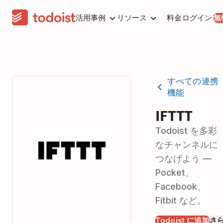
活用事例
リソース
料金
ログイン
無
すべての連携
機能
IFTTT
Todoist を多彩
なチャンネルに
つなげよう —
Pocket、
Facebook、
Fitbit など。
Todoist に追加
さ