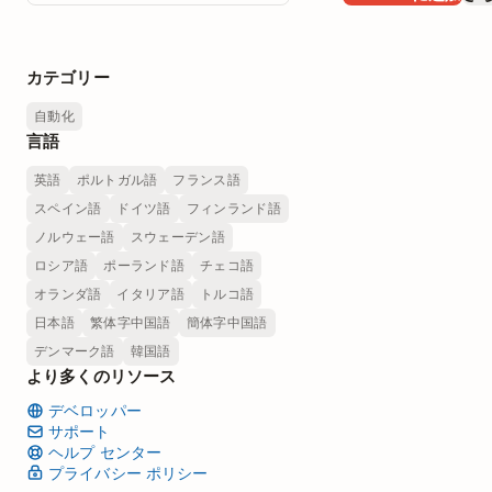
カテゴリー
自動化
言語
英語
ポルトガル語
フランス語
スペイン語
ドイツ語
フィンランド語
ノルウェー語
スウェーデン語
ロシア語
ポーランド語
チェコ語
オランダ語
イタリア語
トルコ語
日本語
繁体字中国語
簡体字中国語
デンマーク語
韓国語
より多くのリソース
デベロッパー
サポート
ヘルプ センター
プライバシー ポリシー