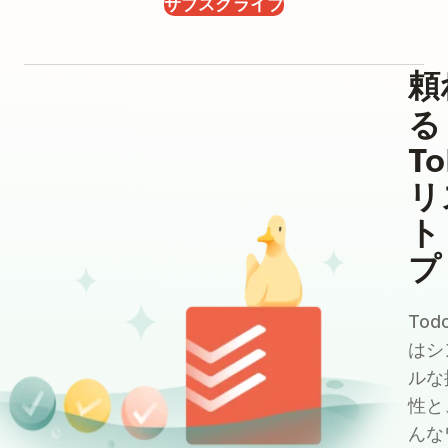
サブスクライブ
頼
る
T
リ
ト
プ
Todo
はシ
ルな
性と
んな