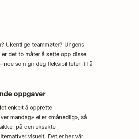
en? Ukentlige teammøter? Ungens
 er det to måter å sette opp disse
oe som gir deg fleksibiliteten til å
dende oppgaver
 det enkelt å opprette
hver mandag» eller «månedlig», så
 sikker på den eksakte
ternativer visuelt. Det er her vår