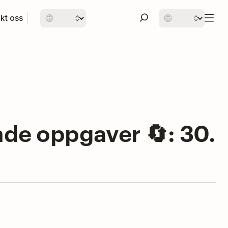
kt oss
nde oppgaver 🔄: 30.