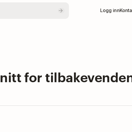
Logg inn
Konta
snitt for tilbakevende