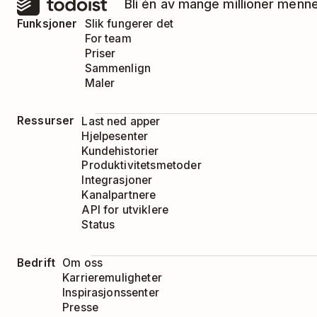
Bli én av mange millioner menn
Funksjoner
Slik fungerer det
For team
Priser
Sammenlign
Maler
Ressurser
Last ned apper
Hjelpesenter
Kundehistorier
Produktivitetsmetoder
Integrasjoner
Kanalpartnere
API for utviklere
Status
Bedrift
Om oss
Karrieremuligheter
Inspirasjonssenter
Presse